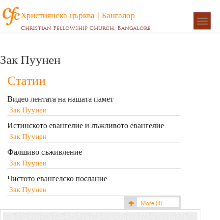
Християнска църква | Бангалор
Togg
Christian Fellowship Church, Bangalore
navigat
Зак Пуунен
Статии
Видео лентата на нашата памет
Зак Пуунен
Истинското евангелие и лъжливото евангелие
Зак Пуунен
Фалшиво съживление
Зак Пуунен
Чистото евангелско послание
Зак Пуунен
More
(4)