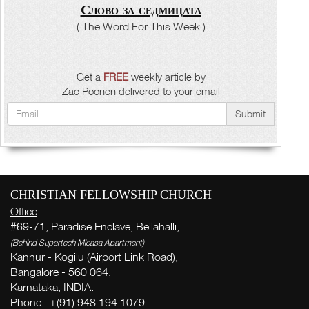
Слово за седмицата
( The Word For This Week )
Get a
FREE
weekly article by
Zac Poonen delivered to your email
Submit
CHRISTIAN FELLOWSHIP CHURCH
Office
#69-71, Paradise Enclave, Bellahalli,
(Behind Supertech Micasa Apartment)
Kannur - Kogilu (Airport Link Road),
Bangalore - 560 064,
Karnataka, INDIA.
Phone : +(91) 948 194 1079