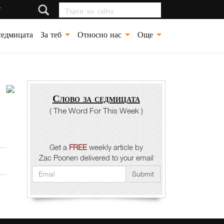
Търси на сайта
седмицата
За теб
Относно нас
Още
Слово за седмицата
Фалшиво
( The Word For This Week )
съживление
Зак
Пуунен
Get a
FREE
weekly article by
Zac Poonen delivered to your email
Submit