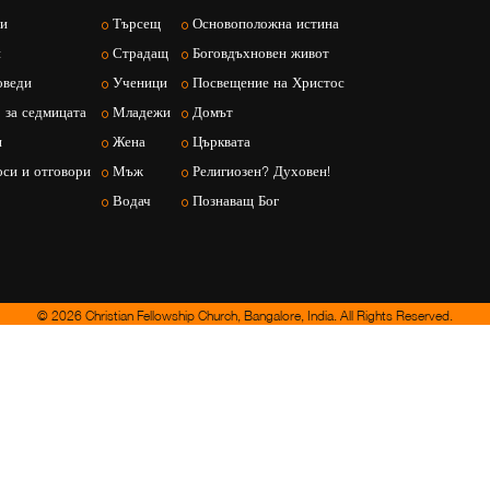
ии
Търсещ
Основоположна истина
и
Страдащ
Боговдъхновен живот
оведи
Ученици
Посвещение на Христос
 за седмицата
Младежи
Домът
и
Жена
Църквата
си и отговори
Мъж
Религиозен? Духовен!
Водач
Познаващ Бог
© 2026 Christian Fellowship Church, Bangalore, India. All Rights Reserved.