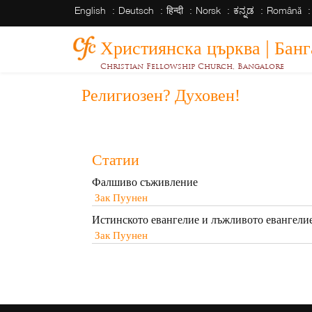
English
Deutsch
हिन्दी
Norsk
ಕನ್ನಡ
Română
Християнска църква | Бан
Christian Fellowship Church, Bangalore
Религиозен? Духовен!
Статии
Фалшиво съживление
Зак Пуунен
Истинското евангелие и лъжливото евангели
Зак Пуунен