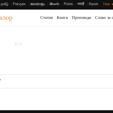
தமிழ்
Français
മലയാളം
తెలుగు
Polski
मराठी
Srpski
Още
галор
Статии
Книги
Проповеди
Слово за 
е