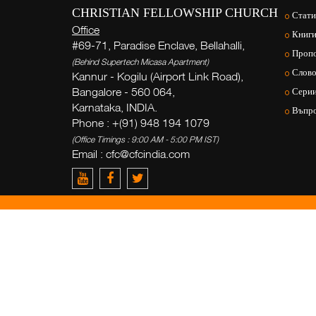
CHRISTIAN FELLOWSHIP CHURCH
Стат
Office
Книг
#69-71, Paradise Enclave, Bellahalli,
Проп
(Behind Supertech Micasa Apartment)
Слово
Kannur - Kogilu (Airport Link Road),
Bangalore - 560 064,
Сери
Karnataka, INDIA.
Въпро
Phone : +(91) 948 194 1079
(Office Timings : 9:00 AM - 5:00 PM IST)
Email :
cfc@cfcindia.com