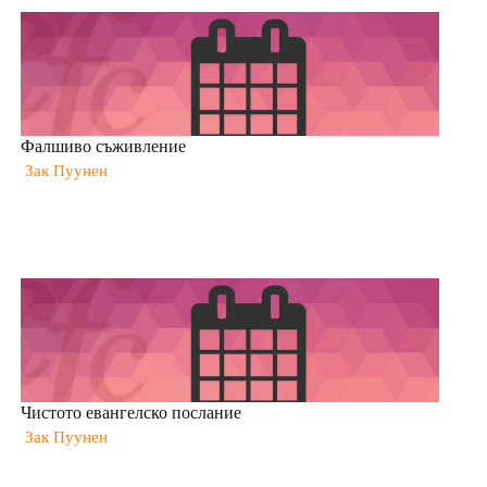
Фалшиво съживление
Зак Пуунен
Чистото евангелско послание
Зак Пуунен