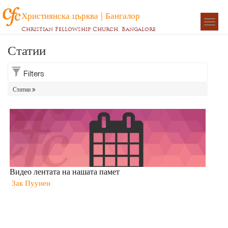
Християнска църква | Бангалор
Togg
Christian Fellowship Church, Bangalore
navigat
Статии
Filters
Статии
Видео лентата на нашата памет
Зак Пуунен