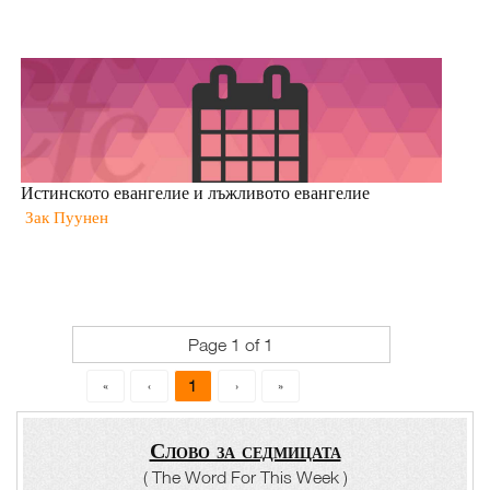
Истинското евангелие и лъжливото евангелие
Зак Пуунен
Page 1 of 1
1
«
‹
›
»
Слово за седмицата
( The Word For This Week )