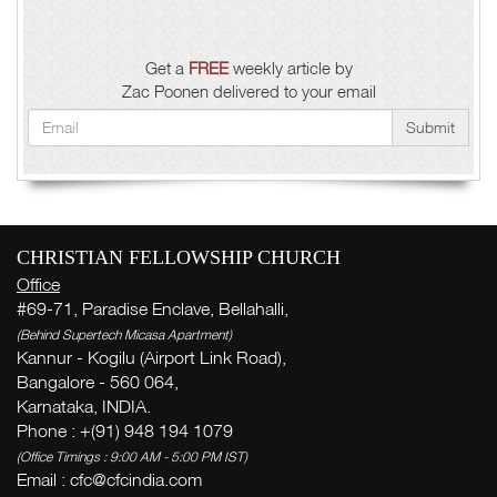
Get a
FREE
weekly article by
Zac Poonen delivered to your email
Submit
CHRISTIAN FELLOWSHIP CHURCH
Office
#69-71, Paradise Enclave, Bellahalli,
(Behind Supertech Micasa Apartment)
Kannur - Kogilu (Airport Link Road),
Bangalore - 560 064,
Karnataka, INDIA.
Phone : +(91) 948 194 1079
(Office Timings : 9:00 AM - 5:00 PM IST)
Email :
cfc@cfcindia.com